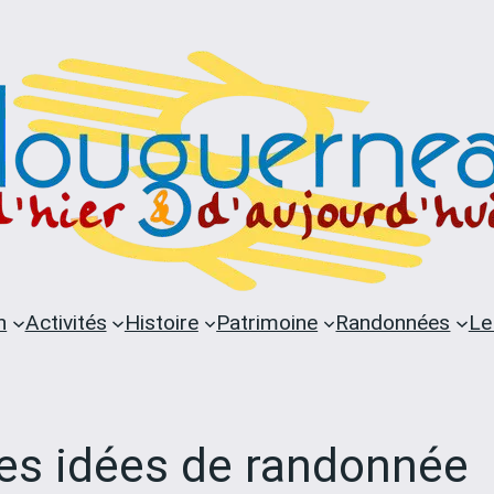
n
Activités
Histoire
Patrimoine
Randonnées
Le
res idées de randonnée