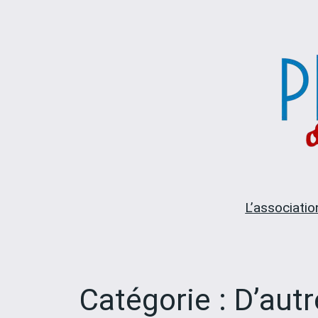
Aller
au
contenu
L’associatio
Catégorie :
D’aut