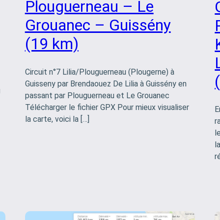
Plouguerneau – Le
Grouanec – Guissény
(19 km)
Circuit n°7 Lilia/Plouguerneau (Plougerne) à
Guisseny par Brendaouez De Lilia à Guissény en
g
passant par Plouguerneau et Le Grouanec
Télécharger le fichier GPX Pour mieux visualiser
E
la carte, voici la […]
r
l
l
r