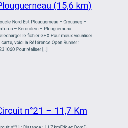
Plouguerneau (15,6 km)
oucle Nord Est Plouguerneau – Grouaneg –
nteren – Keroudern – Plouguerneau
élécharger le fichier GPX Pour mieux visualiser
a carte, voici la Référence Open Runner :
231060 Pour réaliser […]
Circuit n°21 – 11,7 Km
ircuit n°21 : Distance : 11.7 kmErik et DomD