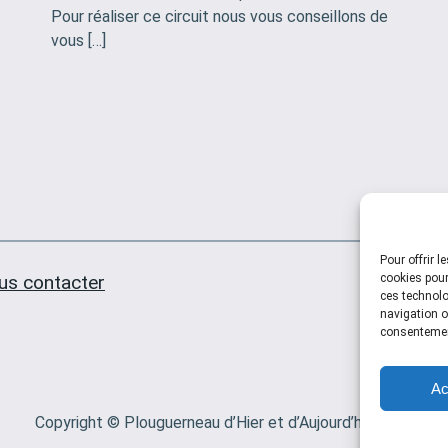
Pour réaliser ce circuit nous vous conseillons de
vous […]
Pour offrir 
cookies pour
us contacter
ces technolo
navigation ou
consentement
Ac
Copyright © Plouguerneau d’Hier et d’Aujourd’hui 2025