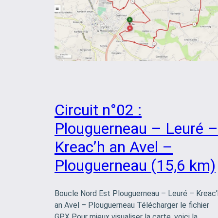
Circuit n°02 :
Plouguerneau – Leuré –
Kreac’h an Avel –
Plouguerneau (15,6 km)
Boucle Nord Est Plouguerneau – Leuré – Kreac’
an Avel – Plouguerneau Télécharger le fichier
GPX Pour mieux visualiser la carte, voici la