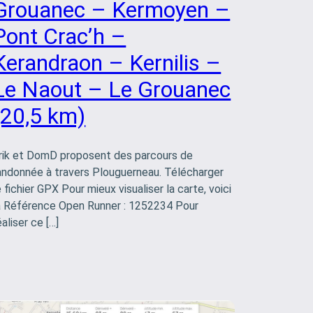
Grouanec – Kermoyen –
Pont Crac’h –
Kerandraon – Kernilis –
Le Naout – Le Grouanec
(20,5 km)
rik et DomD proposent des parcours de
andonnée à travers Plouguerneau. Télécharger
e fichier GPX Pour mieux visualiser la carte, voici
a Référence Open Runner : 1252234 Pour
éaliser ce […]