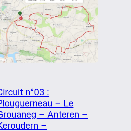
Circuit n°03 :
Plouguerneau – Le
Grouaneg – Anteren –
Keroudern –