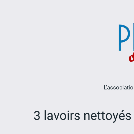
Aller
au
contenu
L’associatio
3 lavoirs nettoyé