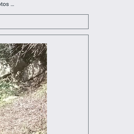
otos …