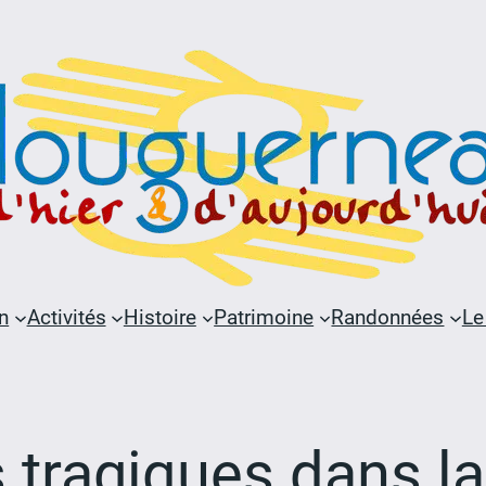
n
Activités
Histoire
Patrimoine
Randonnées
Le
 tragiques dans la