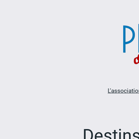
Aller
au
contenu
L’associatio
Destins