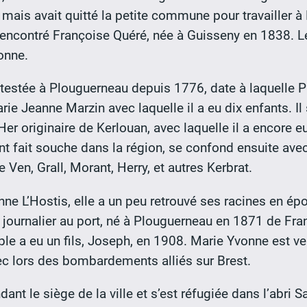
3, mais avait quitté la petite commune pour travailler
t rencontré Françoise Quéré, née à Guisseny en 1838. 
onne.
attestée à Plouguerneau depuis 1776, date à laquelle P
e Jeanne Marzin avec laquelle il a eu dix enfants. Il
r originaire de Kerlouan, avec laquelle il a encore eu
ent fait souche dans la région, se confond ensuite ave
 Ven, Grall, Morant, Herry, et autres Kerbrat.
nne L’Hostis, elle a un peu retrouvé ses racines en é
journalier au port, né à Plouguerneau en 1871 de Fra
le a eu un fils, Joseph, en 1908. Marie Yvonne est ve
c lors des bombardements alliés sur Brest.
dant le siège de la ville et s’est réfugiée dans l’abri 