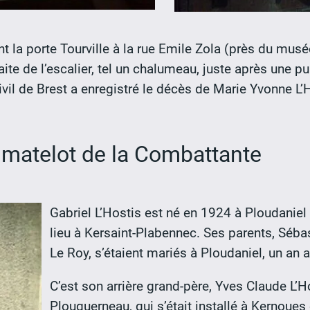
nt la porte Tourville à la rue Emile Zola (près du mus
te de l’escalier, tel un chalumeau, juste après une p
ivil de Brest a enregistré le décès de Marie Yvonne L’
, matelot de la Combattante
Gabriel L’Hostis est né en 1924 à Ploudaniel 
lieu à Kersaint-Plabennec. Ses parents, Sébas
Le Roy, s’étaient mariés à Ploudaniel, un an 
C’est son arrière grand-père, Yves Claude L’H
Plouguerneau, qui s’était installé à Kernoues o