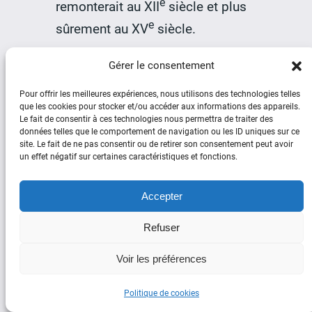
e
remonterait au XII
siècle et plus
e
sûrement au XV
siècle.
Gérer le consentement
Pour offrir les meilleures expériences, nous utilisons des technologies telles
que les cookies pour stocker et/ou accéder aux informations des appareils.
Le fait de consentir à ces technologies nous permettra de traiter des
données telles que le comportement de navigation ou les ID uniques sur ce
site. Le fait de ne pas consentir ou de retirer son consentement peut avoir
un effet négatif sur certaines caractéristiques et fonctions.
Accepter
e
Chasse-marée du XVIII
siècle par
Ozanne
Refuser
Les barques disposent
Voir les préférences
d’équipages de trois à cinq
Politique de cookies
hommes. Le maître embarque un