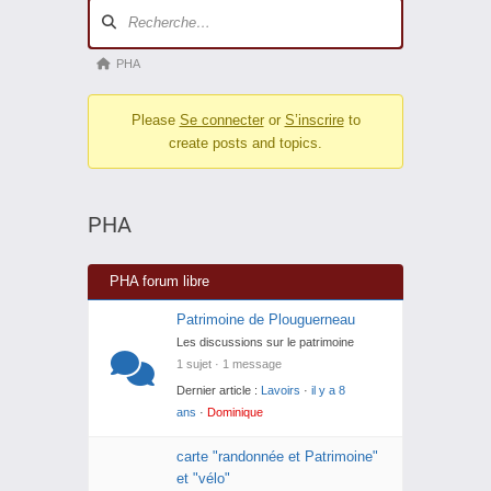
Navigation
du
forum
Fil
PHA
d’Ariane
Please
Se connecter
or
S’inscrire
to
du
create posts and topics.
forum –
Vous
êtes
PHA
ici :
PHA forum libre
Patrimoine de Plouguerneau
Les discussions sur le patrimoine
1 sujet · 1 message
Dernier article :
Lavoirs
·
il y a 8
ans
·
Dominique
carte "randonnée et Patrimoine"
et "vélo"