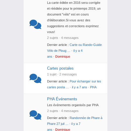
La carte éditée en 2016 sera corrigée
et rééditée pour le printemps 2019, un
document "vélo" est en cours
d'éléboration.Si vous avez des
suggestions et corrections exprimez
vous!
2 sujets · 4 messages
Dernier article :
Carte ou Rando-Guide
Vélo de Ploug …
·
il y a 4
ans
·
Dominique
Cartes postales
1 sujet · 2 messages
Dernier article :
Pour échanger sur les
cartes posta …
·
il y a 7 ans
·
PHA
PHA Événements
Les événements organisés par PHA
2 sujets · 4 messages
Dernier article :
Randonnée de Phare à
Phare 27 juil …
·
il y a 7
ans
·
Dominique