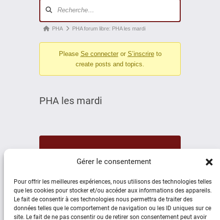
Navigation
du
forum
Fil
PHA
PHA forum libre: PHA les mardi
d’Ariane
Please
Se connecter
or
S’inscrire
to
du
create posts and topics.
forum –
Vous
êtes
PHA les mardi
ici :
Gérer le consentement
Il n’y a pas encore de sujet !
Pour offrir les meilleures expériences, nous utilisons des technologies telles
que les cookies pour stocker et/ou accéder aux informations des appareils.
Le fait de consentir à ces technologies nous permettra de traiter des
données telles que le comportement de navigation ou les ID uniques sur ce
site. Le fait de ne pas consentir ou de retirer son consentement peut avoir