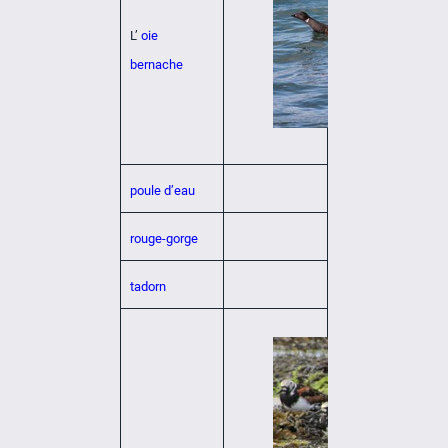
L’
oie
bernache
poule d’eau
rouge-gorge
tadorn