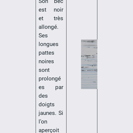
Son bec
est noir
et très
allongé.
Ses
longues
pattes
noires
sont
prolongé
es par
des
doigts
jaunes. Si
l’on
aperçoit