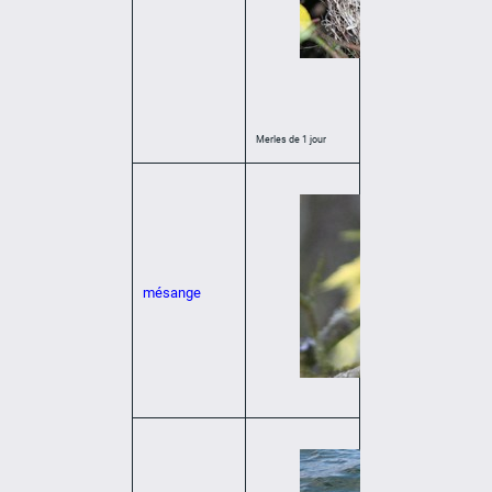
Merles de 1 jour
mésange