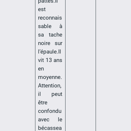
pattes.Il
est
reconnais
sable à
sa tache
noire sur
l’épaule.Il
vit 13 ans
en
moyenne.
Attention,
il peut
être
confondu
avec le
bécassea