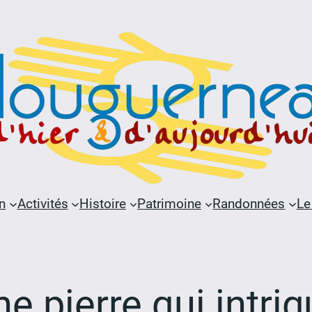
n
Activités
Histoire
Patrimoine
Randonnées
Le
e pierre qui intri