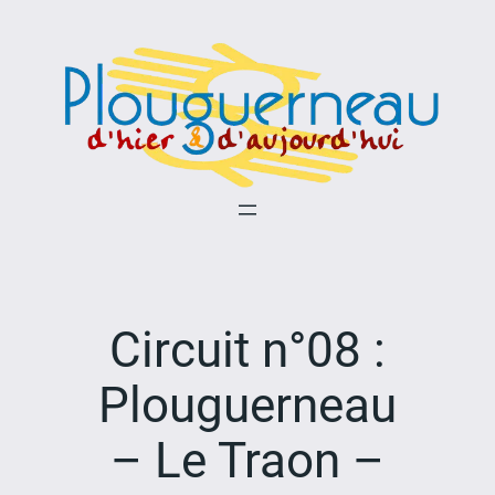
Aller
au
contenu
Circuit n°08 :
Plouguerneau
– Le Traon –