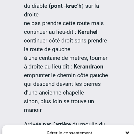
du diable (
pont -krac’h
) sur la
droite
ne pas prendre cette route mais
continuer au lieu-dit :
Keruhel
continuer côté droit sans prendre
la route de gauche
à une centaine de mètres, tourner
à droite au lieu-dit :
Kerandraon
emprunter le chemin côté gauche
qui descend devant les pierres
d’une ancienne chapelle
sinon, plus loin se trouve un
manoir
Arrivée par l’arrière du moulin du
Diouris
, point de départ du circuit
Gérer le consentement