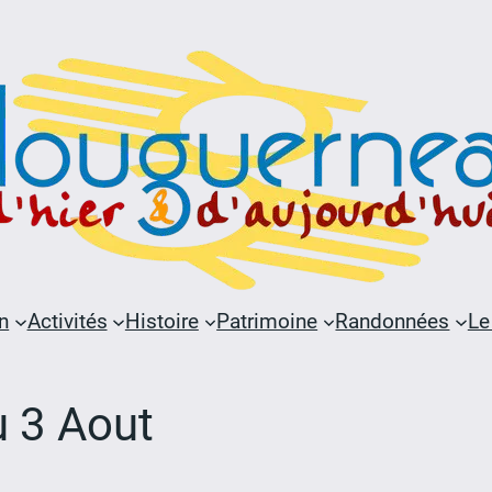
n
Activités
Histoire
Patrimoine
Randonnées
Le
 3 Aout