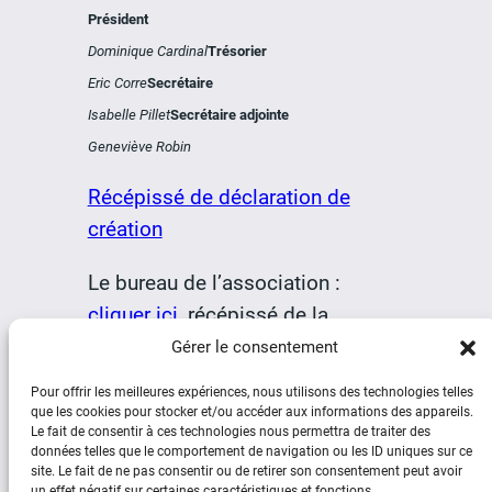
Président
Dominique Cardinal
Trésorier
Eric Corre
Secrétaire
Isabelle Pillet
Secrétaire adjointe
Geneviève Robin
Récépissé de déclaration de
création
Le bureau de l’association :
cliquer ici
, récépissé de la
préfecture
cliquer ici
Gérer le consentement
.
Pour offrir les meilleures expériences, nous utilisons des technologies telles
que les cookies pour stocker et/ou accéder aux informations des appareils.
Le fait de consentir à ces technologies nous permettra de traiter des
données telles que le comportement de navigation ou les ID uniques sur ce
site. Le fait de ne pas consentir ou de retirer son consentement peut avoir
un effet négatif sur certaines caractéristiques et fonctions.