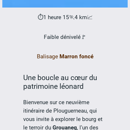
⏱️
1 heure 15
🏃
4 km
📈
Faible dénivelé
🚩
Balisage
Marron foncé
Une boucle au cœur du
patrimoine léonard
Bienvenue sur ce neuvième
itinéraire de Plouguerneau, qui
vous invite à explorer le bourg et
le terroir du
Grouaneg
, l’un des