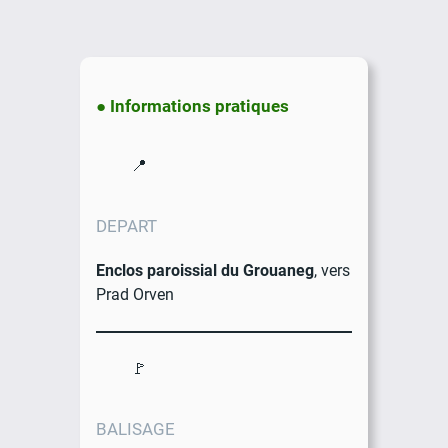
●
Informations pratiques
📍
DEPART
Enclos paroissial du Grouaneg
, vers
Prad Orven
🚩
BALISAGE