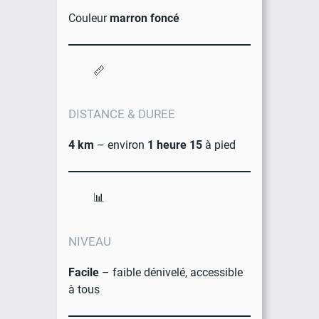
Couleur
marron foncé
📏
DISTANCE & DUREE
4 km
– environ
1 heure 15
à pied
📊
NIVEAU
Facile
– faible dénivelé, accessible
à tous