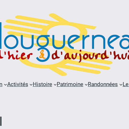
n
Activités
Histoire
Patrimoine
Randonnées
Le
l