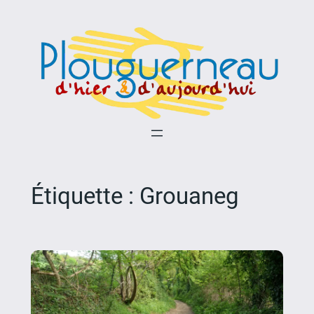
Aller
au
contenu
Étiquette :
Grouaneg