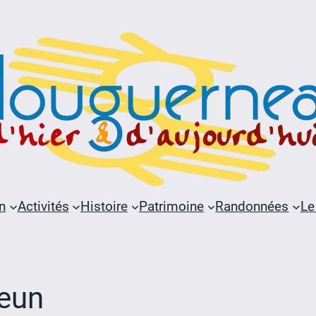
n
Activités
Histoire
Patrimoine
Randonnées
Le
reun