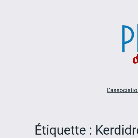
Aller
au
contenu
L’associatio
Étiquette :
Kerdid