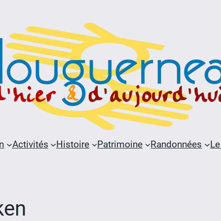
n
Activités
Histoire
Patrimoine
Randonnées
Le
ken