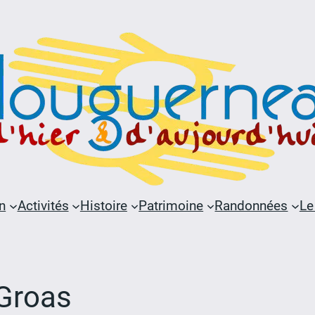
n
Activités
Histoire
Patrimoine
Randonnées
Le
 Groas