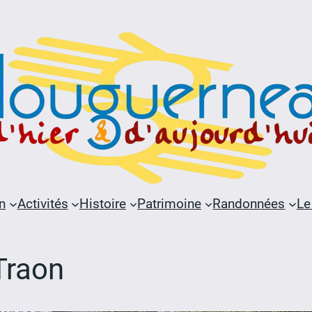
n
Activités
Histoire
Patrimoine
Randonnées
Le
 Traon