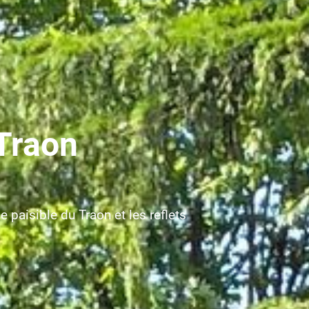
 Traon
e paisible du Traon et les reflets