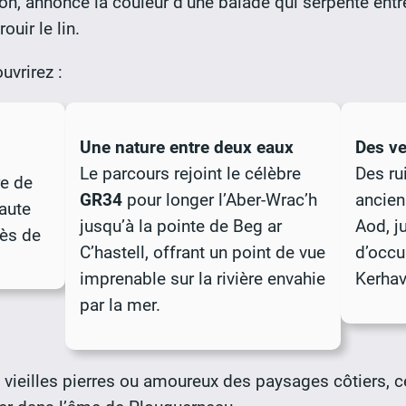
on, annonce la couleur d’une balade qui serpente entre
ouir le lin.
uvrirez :
Une nature entre deux eaux
Des ve
Le parcours rejoint le célèbre
Des ru
re de
GR34
pour longer l’Aber-Wrac’h
ancien
haute
jusqu’à la pointe de Beg ar
Aod, j
rès de
C’hastell, offrant un point de vue
d’occu
imprenable sur la rivière envahie
Kerhav
par la mer.
ieilles pierres ou amoureux des paysages côtiers, ce 