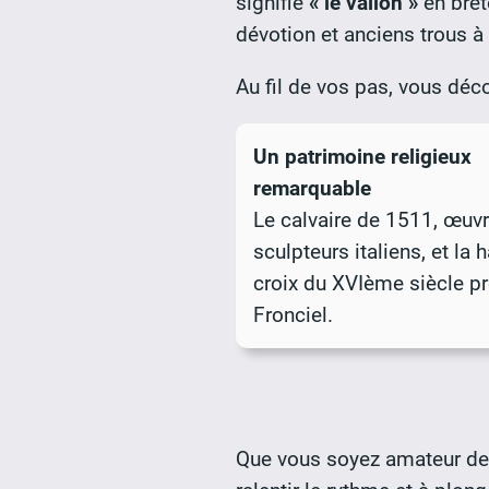
signifie
« le vallon »
en bret
dévotion et anciens trous à r
Au fil de vos pas, vous déco
Un patrimoine religieux
remarquable
Le calvaire de 1511, œuv
sculpteurs italiens, et la 
croix du XVIème siècle p
Fronciel.
Que vous soyez amateur de v