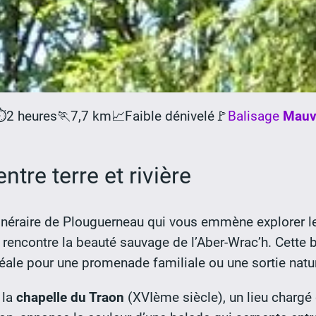
️
2 heures
🏃
7,7 km
📈
Faible dénivelé
🚩
Balisage
Mauv
tre terre et rivière
inéraire de Plouguerneau qui vous emmène explorer le 
ti rencontre la beauté sauvage de l’Aber-Wrac’h. Cette
déale pour une promenade familiale ou une sortie natu
 la
chapelle du Traon
(XVIème siècle), un lieu chargé 