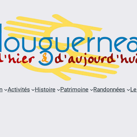
n
Activités
Histoire
Patrimoine
Randonnées
Le