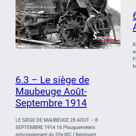
R
e
F
g
M
6.3 – Le siège de
Maubeuge Août-
Septembre 1914
LE SIEGE DE MAUBEUGE 28 AOUT – 8
SEPTEMBRE 1914 16 Plouguernéens
principalement du 32e RIC ( Régiment