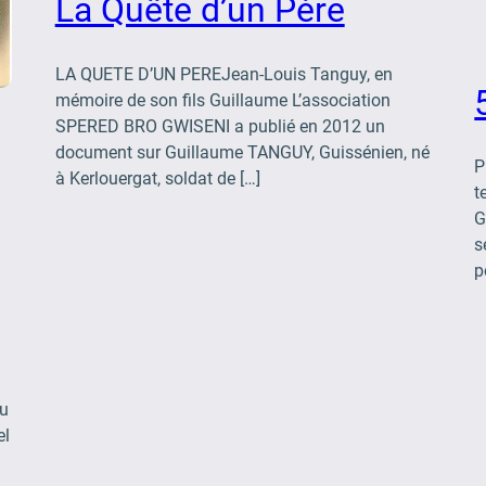
La Quête d’un Père
LA QUETE D’UN PEREJean-Louis Tanguy, en
mémoire de son fils Guillaume L’association
SPERED BRO GWISENI a publié en 2012 un
document sur Guillaume TANGUY, Guissénien, né
P
à Kerlouergat, soldat de […]
t
G
s
p
au
el