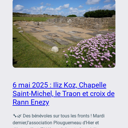
6 mai 2025 : Iliz Koz, Chapelle
Saint-Michel, le Traon et croix de
Rann Enezy
🔧🌿 Des bénévoles sur tous les fronts ! Mardi
dernier,l’association Plouguerneau d’Hier et