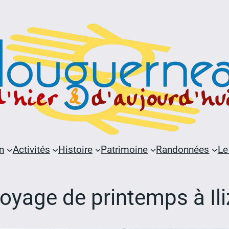
n
Activités
Histoire
Patrimoine
Randonnées
Le
ttoyage de printemps à Il