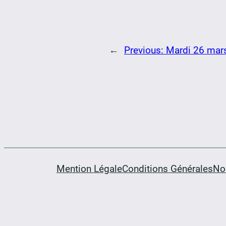
←
Previous:
Mardi 26 mars
Mention Légale
Conditions Générales
No