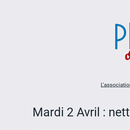
Aller
au
contenu
L’associatio
Mardi 2 Avril : ne