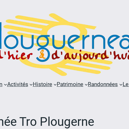
n
Activités
Histoire
Patrimoine
Randonnées
Le
née Tro Plougerne