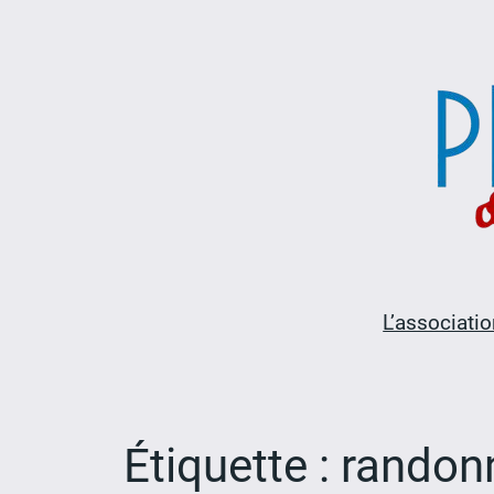
Aller
au
contenu
L’associatio
Étiquette :
randon