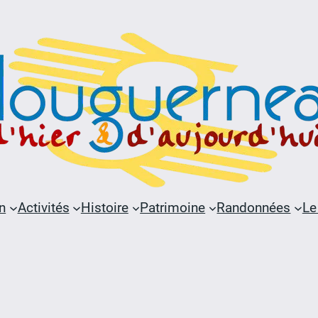
n
Activités
Histoire
Patrimoine
Randonnées
Le