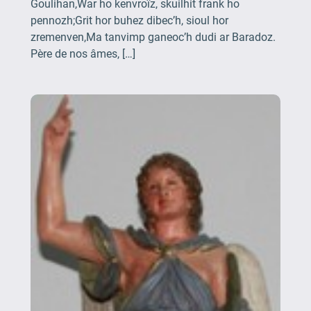
Goulihan,War ho kenvroïz, skuilhit frank ho
pennozh;Grit hor buhez dibec’h, sioul hor
zremenven,Ma tanvimp ganeoc’h dudi ar Baradoz.
Père de nos âmes, […]