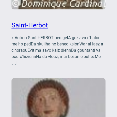
Saint-Herbot
« Aotrou Sant HERBOT benigetA greiz va c’halon
me ho pedDa skuilha ho benediksionWar al laez a
c’horaouEvit ma savo kalz diennDa gountanti va
bourc’hiziennHa da vloaz, mar bezan e buhezMe
[…]