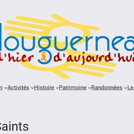
n
Activités
Histoire
Patrimoine
Randonnées
Le
Saints