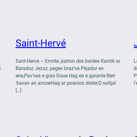
Saint-Hervé
Sant-Herve – Ermite, patron des bardes Kantik ar
L
e
Baradoz Jezuz, pegen braz’ve Plijadur en
d
ene,Pav’vez e gras Doue Hag en e garante Berr
P
‘kavan an amzerHag ar poanioù dister,O soñjal
l
[…]